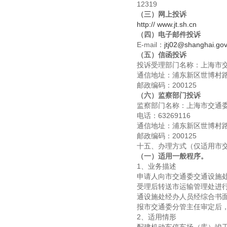
12319
（三）网上投诉
http:// www.jt.sh.cn
（四）电子邮件投诉
E-mail：
jtj02@shanghai.gov
（五）信函投诉
投诉受理部门名称：上海市
通信地址：浦东新区世博村路
邮政编码：200125
（六）监察部门投诉
监察部门名称：上海市交通委
电话：63269116
通信地址：浦东新区世博村路
邮政编码：200125
十五、办理方式（仅适用市
（一）
适用一般程序。
1、业务描述
申请人向市交通委交通设施
受理后转送市运输管理处进
通设施处经办人员经综合书
报市交通委分管主任审定后
2、适用情形