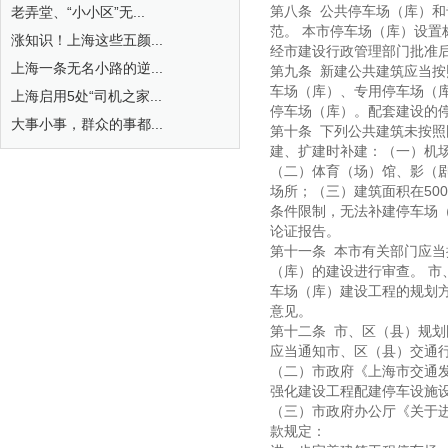
第八条 公共停车场（库）
老弄堂、“小小区”无...
范。 本市停车场（库）设
涨知识！上海这些五颜...
经市建设行政管理部门批准
上海一条无名小路的逆...
第九条 新建公共建筑应当
车场（库）、专用停车场（
上海启用5处“司机之家...
停车场（库）。配套建设的
大事小事，群众的事都...
第十条 下列公共建筑未按
建、扩建时补建：（一）机
（二）体育（场）馆、影（
场所；（三）建筑面积在50
条件限制，无法补建停车场
论证报告。
第十一条 本市有关部门应
（库）的建设进行审查。 
车场（库）建设工程的规划
意见。
第十二条 市、区（县）规
应当通知市、区（县）交通
（二）市政府《上海市交通发
强化建设工程配建停车设施
（三）市政府办公厅《关于进
款规定：